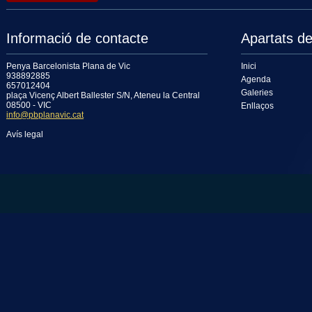
Informació de contacte
Apartats de
Penya Barcelonista Plana de Vic
Inici
938892885
Agenda
657012404
Galeries
plaça Vicenç Albert Ballester S/N, Ateneu la Central
08500 - VIC
Enllaços
info@pbplanavic.cat
Avís legal