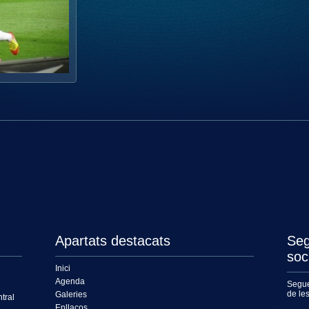
Apartats destacats
Seg
soc
Inici
Agenda
Segue
de le
Galeries
tral
Enllaços