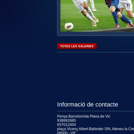
TOTES LES GALERIES
Informació de contacte
Penya Barcelonista Plana de Vic
938892885
657012404
plaça Vicenç Albert Ballester S/N, Ateneu la Cen
08500 - VIC