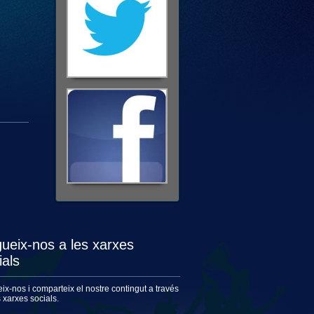
ueix-nos a les xarxes
ials
ix-nos i comparteix el nostre contingut a través
s xarxes socials.