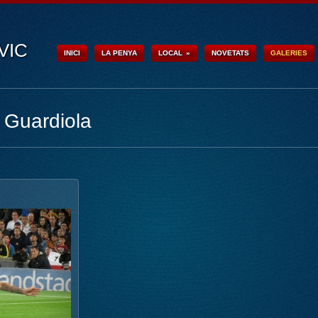
VIC
INICI
LA PENYA
LOCAL
»
NOVETATS
GALERIES
 Guardiola