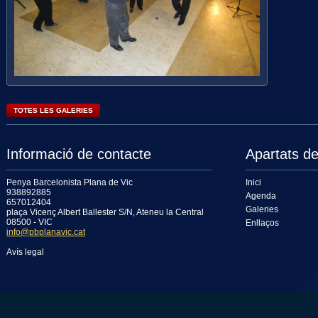
TOTES LES GALERIES
Informació de contacte
Apartats de
Penya Barcelonista Plana de Vic
Inici
938892885
Agenda
657012404
Galeries
plaça Vicenç Albert Ballester S/N, Ateneu la Central
08500 - VIC
Enllaços
info@pbplanavic.cat
Avís legal